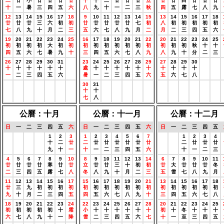
二
廿
小
廿
廿
廿
廿
十
十
二
廿
廿
廿
立
廿
廿
白
廿
廿
廿
十
一
暑
三
四
五
六
八
九
十
一
二
三
秋
四
五
露
七
八
九
12
13
14
15
16
17
18
9
10
11
12
13
14
15
13
14
15
16
17
18
廿
廿
廿
三
六
初
初
廿
廿
廿
廿
廿
七
初
八
初
初
初
初
初
七
八
九
十
月
二
三
五
六
七
八
九
月
二
月
二
三
四
五
六
19
20
21
22
23
24
25
16
17
18
19
20
21
22
20
21
22
23
24
25
初
初
初
初
大
初
初
初
初
初
初
初
初
初
初
初
初
秋
十
十
四
五
六
七
暑
九
十
三
四
五
六
七
八
九
八
九
十
分
二
三
26
27
28
29
30
31
0
23
24
25
26
27
28
29
27
28
29
30
0
0
十
十
十
十
十
十
農
處
十
十
十
十
十
十
十
十
十
十
農
農
一
二
三
四
五
六
曆
暑
一
二
三
四
五
六
五
六
七
八
曆
曆
0
0
0
0
0
0
0
30
31
0
0
0
0
0
0
0
0
0
0
0
農
農
農
農
農
農
農
十
十
農
農
農
農
農
農
農
農
農
農
農
曆
曆
曆
曆
曆
曆
曆
七
八
曆
曆
曆
曆
曆
曆
曆
曆
曆
曆
曆
公曆：十月
公曆：十一月
公曆：十二月
日
一
二
三
四
五
六
日
一
二
三
四
五
六
日
一
二
三
四
五
0
0
0
0
1
2
3
1
2
3
4
5
6
7
0
0
1
2
3
4
農
農
農
農
十
二
廿
二
廿
廿
廿
廿
廿
廿
農
農
二
廿
廿
廿
曆
曆
曆
曆
九
十
一
十
一
二
三
四
五
六
曆
曆
十
一
二
三
4
5
6
7
8
9
10
8
9
10
11
12
13
14
6
7
8
9
10
11
廿
廿
廿
廿
寒
廿
廿
立
廿
廿
三
十
初
初
廿
大
廿
廿
廿
冬
二
三
四
五
露
七
八
冬
八
九
十
月
二
三
五
雪
七
八
九
月
11
12
13
14
15
16
17
15
16
17
18
19
20
21
13
14
15
16
17
18
廿
三
九
初
初
初
初
初
初
初
初
初
初
初
初
初
初
初
初
初
九
十
月
二
三
四
五
四
五
六
七
八
九
十
三
四
五
六
七
八
18
19
20
21
22
23
24
22
23
24
25
26
27
28
20
21
22
23
24
25
初
初
初
初
初
十
霜
小
十
十
十
十
十
十
初
十
冬
十
十
十
六
七
八
九
十
一
降
雪
二
三
四
五
六
七
十
一
至
三
四
五