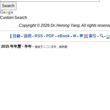
Custom Search
Copyright © 2026 Dr. Herong Yang. All rights reserv
[
目錄
-
说明
-
RSS
-
PDF
-
eBook
-
✉
-
💬
] [
索引
-
🔍
-
2015 年年歷 - 羊年
-
修改于二〇二五年，楊和榮