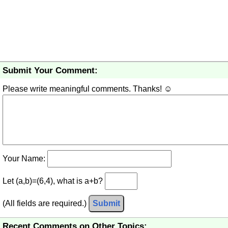
Submit Your Comment:
Please write meaningful comments. Thanks! ☺
Your Name:
Let (a,b)=(6,4), what is a+b?
(All fields are required.)
Submit
Recent Comments on Other Topics: