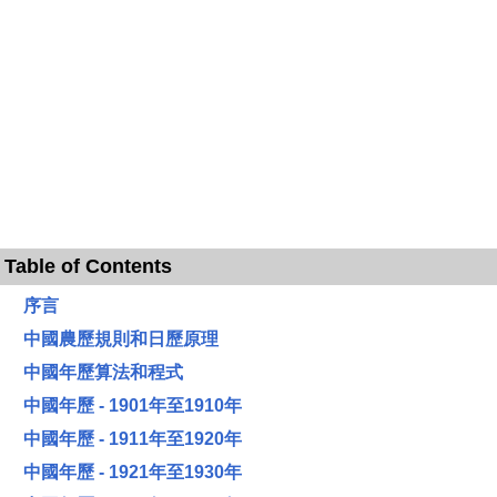
Table of Contents
序言
中國農歷規則和日歷原理
中國年歷算法和程式
中國年歷 - 1901年至1910年
中國年歷 - 1911年至1920年
中國年歷 - 1921年至1930年