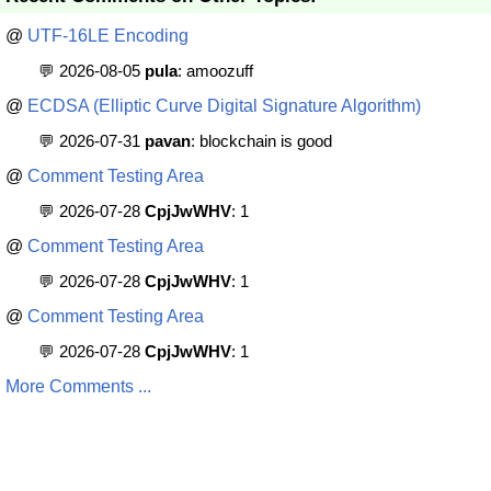
@
UTF-16LE Encoding
💬 2026-08-05
pula
: amoozuff
@
ECDSA (Elliptic Curve Digital Signature Algorithm)
💬 2026-07-31
pavan
: blockchain is good
@
Comment Testing Area
💬 2026-07-28
CpjJwWHV
: 1
@
Comment Testing Area
💬 2026-07-28
CpjJwWHV
: 1
@
Comment Testing Area
💬 2026-07-28
CpjJwWHV
: 1
More Comments ...