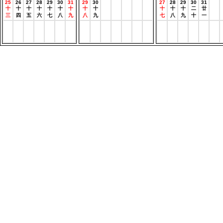
25
26
27
28
29
30
31
29
30
0
0
0
0
0
27
28
29
30
31
0
十
十
十
十
十
十
十
十
十
農
農
農
農
農
十
十
十
二
廿
農
三
四
五
六
七
八
九
八
九
曆
曆
曆
曆
曆
七
八
九
十
一
曆
0
0
0
0
0
0
0
0
0
0
0
0
0
0
0
0
0
0
0
0
農
農
農
農
農
農
農
農
農
農
農
農
農
農
農
農
農
農
農
農
曆
曆
曆
曆
曆
曆
曆
曆
曆
曆
曆
曆
曆
曆
曆
曆
曆
曆
曆
曆