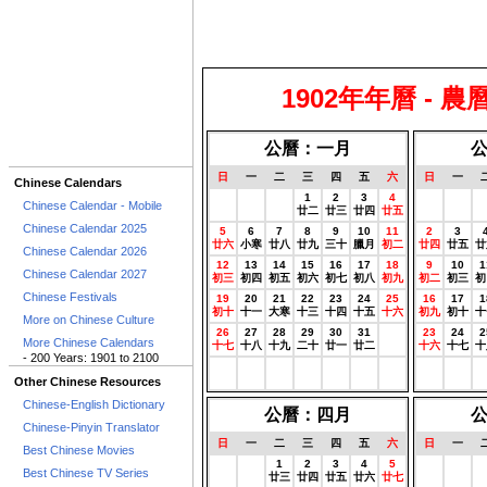
1902年年曆 - 農
公曆：一月
日
一
二
三
四
五
六
日
一
Chinese Calendars
0
0
0
1
2
3
4
0
0
Chinese Calendar - Mobile
農曆
農曆
農曆
廿二
廿三
廿四
廿五
農曆
農曆
農
Chinese Calendar 2025
5
6
7
8
9
10
11
2
3
廿六
小寒
廿八
廿九
三十
臘月
初二
廿四
廿五
廿
Chinese Calendar 2026
12
13
14
15
16
17
18
9
10
1
Chinese Calendar 2027
初三
初四
初五
初六
初七
初八
初九
初二
初三
初
Chinese Festivals
19
20
21
22
23
24
25
16
17
1
初十
十一
大寒
十三
十四
十五
十六
初九
初十
十
More on Chinese Culture
26
27
28
29
30
31
0
23
24
2
More Chinese Calendars
十七
十八
十九
二十
廿一
廿二
農曆
十六
十七
十
- 200 Years: 1901 to 2100
0
0
0
0
0
0
0
0
0
農曆
農曆
農曆
農曆
農曆
農曆
農曆
農曆
農曆
農
Other Chinese Resources
Chinese-English Dictionary
公曆：四月
Chinese-Pinyin Translator
日
一
二
三
四
五
六
日
一
Best Chinese Movies
0
0
1
2
3
4
5
0
0
Best Chinese TV Series
農曆
農曆
廿三
廿四
廿五
廿六
廿七
農曆
農曆
農