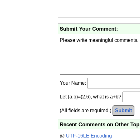
Submit Your Comment:
Please write meaningful comments.
Your Name:
Let (a,b)=(2,6), what is a+b?
(All fields are required.)
Submit
Recent Comments on Other Top
@
UTF-16LE Encoding