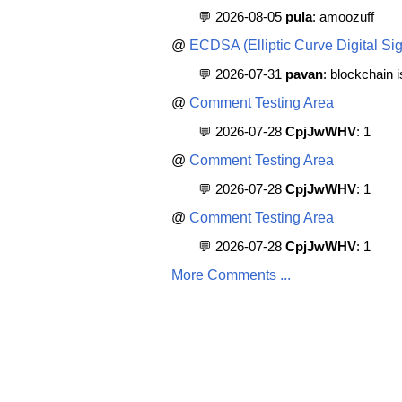
💬 2026-08-05
pula
: amoozuff
@
ECDSA (Elliptic Curve Digital Sig
💬 2026-07-31
pavan
: blockchain 
@
Comment Testing Area
💬 2026-07-28
CpjJwWHV
: 1
@
Comment Testing Area
💬 2026-07-28
CpjJwWHV
: 1
@
Comment Testing Area
💬 2026-07-28
CpjJwWHV
: 1
More Comments ...