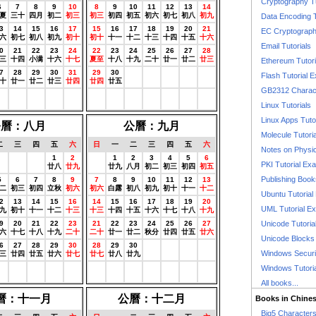
Cryptography T
6
7
8
9
10
8
9
10
11
12
13
14
夏
三十
四月
初二
初三
初三
初四
初五
初六
初七
初八
初九
Data Encoding T
3
14
15
16
17
15
16
17
18
19
20
21
EC Cryptography
六
初七
初八
初九
初十
初十
十一
十二
十三
十四
十五
十六
Email Tutorials
0
21
22
23
24
22
23
24
25
26
27
28
三
十四
小满
十六
十七
夏至
十八
十九
二十
廿一
廿二
廿三
Ethereum Tutori
7
28
29
30
31
29
30
0
0
0
0
0
Flash Tutorial 
十
廿一
廿二
廿三
廿四
廿四
廿五
農曆
農曆
農曆
農曆
農曆
GB2312 Charact
0
0
0
0
0
0
0
0
0
0
0
0
曆
農曆
農曆
農曆
農曆
農曆
農曆
農曆
農曆
農曆
農曆
農曆
Linux Tutorials
Linux Apps Tuto
公曆：八月
公曆：九月
Molecule Tutori
二
三
四
五
六
日
一
二
三
四
五
六
Notes on Physi
0
0
0
1
2
0
1
2
3
4
5
6
PKI Tutorial Ex
曆
農曆
農曆
廿八
廿九
農曆
廿九
八月
初二
初三
初四
初五
Publishing Boo
5
6
7
8
9
7
8
9
10
11
12
13
二
初三
初四
立秋
初六
初六
白露
初八
初九
初十
十一
十二
Ubuntu Tutoria
2
13
14
15
16
14
15
16
17
18
19
20
UML Tutorial E
九
初十
十一
十二
十三
十三
十四
十五
十六
十七
十八
十九
9
20
21
22
23
21
22
23
24
25
26
27
Unicode Tutoria
六
十七
十八
十九
二十
二十
廿一
廿二
秋分
廿四
廿五
廿六
Unicode Blocks
6
27
28
29
30
28
29
30
0
0
0
0
Windows Securit
三
廿四
廿五
廿六
廿七
廿七
廿八
廿九
農曆
農曆
農曆
農曆
0
0
0
0
0
0
0
0
0
0
0
0
Windows Tutori
曆
農曆
農曆
農曆
農曆
農曆
農曆
農曆
農曆
農曆
農曆
農曆
All books...
曆：十一月
公曆：十二月
Books in Chine
Big5 Characte