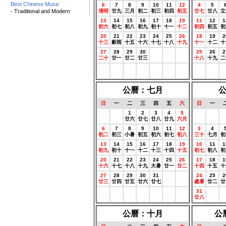
Best Chinese Music
6
7
8
9
10
11
12
4
5
- Traditional and Modern
清明
廿九
三月
初二
初三
初四
初五
廿七
廿八
立
13
14
15
16
17
18
19
11
12
1
初六
初七
初八
初九
初十
十一
十二
初四
初五
初
20
21
22
23
24
25
26
18
19
2
十三
穀雨
十五
十六
十七
十八
十九
十一
十二
十
27
28
29
30
0
0
0
25
26
2
二十
廿一
廿二
廿三
農曆
農曆
農曆
十八
十九
二
0
0
0
0
0
0
0
0
0
農曆
農曆
農曆
農曆
農曆
農曆
農曆
農曆
農曆
農
公曆：七月
日
一
二
三
四
五
六
日
一
0
0
1
2
3
4
5
0
0
農曆
農曆
廿六
廿七
廿八
廿九
六月
農曆
農曆
農
6
7
8
9
10
11
12
3
4
初二
初三
小暑
初五
初六
初七
初八
三十
七月
初
13
14
15
16
17
18
19
10
11
1
初九
初十
十一
十二
十三
十四
十五
初七
初八
初
20
21
22
23
24
25
26
17
18
1
十六
十七
十八
十九
大暑
廿一
廿二
十四
十五
十
27
28
29
30
31
0
0
24
25
2
廿三
廿四
廿五
廿六
廿七
農曆
農曆
處暑
廿二
廿
0
0
0
0
0
0
0
31
0
農曆
農曆
農曆
農曆
農曆
農曆
農曆
廿八
農曆
農
公曆：十月
公