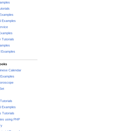
xamples
torials
 Examples
al Examples
rvice
Examples
 Tutorials
xamples
l Examples
Books
hinese Calendar
l Examples
Horoscope
Set
Tutorials
l Examples
 Tutorials
tes using PHP
ry