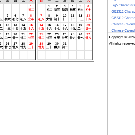
二
三
四
五
六
日
一
二
三
四
五
六
Big5 Character
0
0
0
0
1
0
1
2
3
4
5
6
曆
農曆
農曆
農曆
初二
農曆
初二
初三
初四
初五
初六
初七
GB2312 Charac
4
5
6
7
8
7
8
9
10
11
12
13
GB2312 Charac
五
初六
初七
初八
立冬
初八
大雪
初十
十一
十二
十三
十四
Chinese Calen
1
12
13
14
15
14
15
16
17
18
19
20
二
十三
十四
十五
十六
十五
十六
十七
十八
十九
二十
廿一
Chinese Calen
8
19
20
21
22
21
22
23
24
25
26
27
Copyright © 2026
九
二十
廿一
廿二
廿三
廿二
廿三
冬至
廿五
廿六
廿七
廿八
All rights reserve
5
26
27
28
29
28
29
30
31
0
0
0
六
廿七
廿八
廿九
三十
廿九
三十
臘月
初二
農曆
農曆
農曆
0
0
0
0
0
0
0
0
0
0
0
0
曆
農曆
農曆
農曆
農曆
農曆
農曆
農曆
農曆
農曆
農曆
農曆