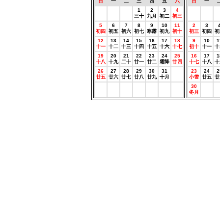
日
一
二
三
四
五
六
日
一
0
0
0
1
2
3
4
0
0
農曆
農曆
農曆
三十
九月
初二
初三
農曆
農曆
農
5
6
7
8
9
10
11
2
3
初四
初五
初六
初七
寒露
初九
初十
初三
初四
初
12
13
14
15
16
17
18
9
10
1
十一
十二
十三
十四
十五
十六
十七
初十
十一
十
19
20
21
22
23
24
25
16
17
1
十八
十九
二十
廿一
廿二
霜降
廿四
十七
十八
十
26
27
28
29
30
31
0
23
24
2
廿五
廿六
廿七
廿八
廿九
十月
農曆
小雪
廿五
廿
0
0
0
0
0
0
0
30
0
農曆
農曆
農曆
農曆
農曆
農曆
農曆
冬月
農曆
農