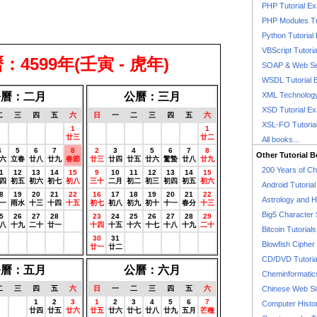
PHP Tutorial E
PHP Modules Tu
Python Tutorial
VBScript Tutori
曆：4599年(壬寅 - 虎年)
SOAP & Web Se
WSDL Tutorial 
公曆：二月
公曆：三月
XML Technology
XSD Tutorial E
二
三
四
五
六
日
一
二
三
四
五
六
XSL-FO Tutoria
0
0
0
0
1
0
0
0
0
0
0
1
曆
農曆
農曆
農曆
廿三
農曆
農曆
農曆
農曆
農曆
農曆
廿二
All books...
4
5
6
7
8
2
3
4
5
6
7
8
Other Tutorial 
六
立春
廿八
廿九
春節
廿三
廿四
廿五
廿六
驚蟄
廿八
廿九
200 Years of C
1
12
13
14
15
9
10
11
12
13
14
15
四
初五
初六
初七
初八
三十
二月
初二
初三
初四
初五
初六
Android Tutoria
8
19
20
21
22
16
17
18
19
20
21
22
Astrology and 
一
雨水
十三
十四
十五
初七
初八
初九
初十
十一
春分
十三
Big5 Character 
5
26
27
28
0
23
24
25
26
27
28
29
八
十九
二十
廿一
農曆
十四
十五
十六
十七
十八
十九
二十
Bitcoin Tutorials
0
0
0
0
0
30
31
0
0
0
0
0
Blowfish Cipher 
曆
農曆
農曆
農曆
農曆
廿一
廿二
農曆
農曆
農曆
農曆
農曆
CD/DVD Tutoria
公曆：五月
公曆：六月
Cheminformatics
二
三
四
五
六
日
一
二
三
四
五
六
Chinese Web Si
0
0
1
2
3
1
2
3
4
5
6
7
Computer Histo
曆
農曆
廿四
廿五
廿六
廿五
廿六
廿七
廿八
廿九
五月
芒種