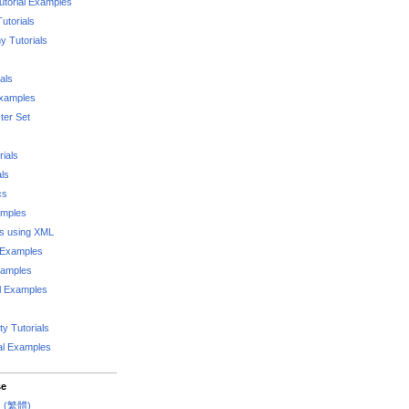
utorial Examples
utorials
 Tutorials
als
Examples
er Set
rials
als
cs
amples
ks using XML
l Examples
xamples
l Examples
y Tutorials
al Examples
se
rs (繁體)