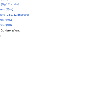
s (Big5 Encoded)
ters (简体)
ters (GB2312 Encoded)
dars (简体)
dars (繁體)
 Dr. Herong Yang
d.