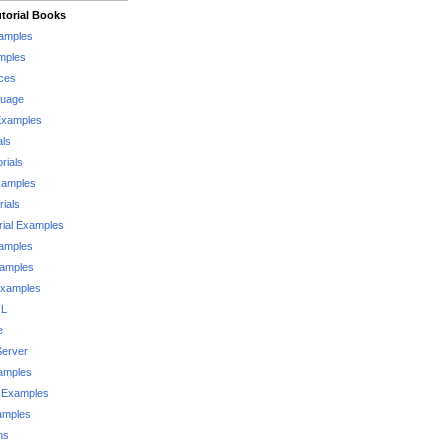
torial Books
xamples
mples
ces
guage
Examples
als
rials
xamples
rials
rial Examples
xamples
xamples
Examples
QL
e
Server
xamples
 Examples
xamples
ms