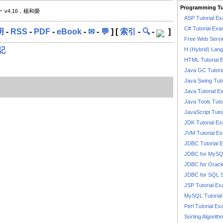
Programming Tu
-
v4.16，楊和榮
ASP Tutorial E
C# Tutorial Exa
明
-
RSS
-
PDF
-
eBook
-
✉
-
💬
] [
索引
-
🔍
-
]
Free Web Servi
記
H (Hybrid) Lan
HTML Tutorial 
Java GC Tutori
Java Swing Tuto
Java Tutorial E
Java Tools Tuto
JavaScript Tuto
JDK Tutorial E
JVM Tutorial E
JDBC Tutorial 
JDBC for MyS
JDBC for Oracl
JDBC for SQL 
JSP Tutorial E
MySQL Tutorial
Perl Tutorial E
Sorting Algorith