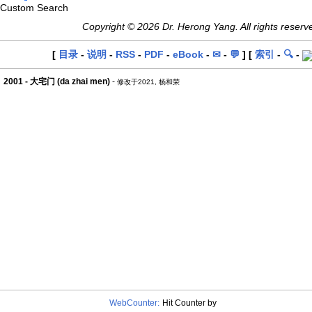
Custom Search
Copyright © 2026 Dr. Herong Yang. All rights reserv
[
目录
-
说明
-
RSS
-
PDF
-
eBook
-
✉
-
💬
] [
索引
-
🔍
-
2001 - 大宅门 (da zhai men)
-
修改于2021, 杨和荣
WebCounter: