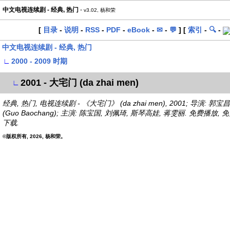
中文电视连续剧 - 经典, 热门
-
v3.02, 杨和荣
[
目录
-
说明
-
RSS
-
PDF
-
eBook
-
✉
-
💬
] [
索引
-
🔍
-
中文电视连续剧 - 经典, 热门
∟
2000 - 2009 时期
2001 - 大宅门 (da zhai men)
∟
经典, 热门, 电视连续剧 - 《大宅门》 (da zhai men), 2001; 导演: 郭宝昌
(Guo Baochang); 主演: 陈宝国, 刘佩琦, 斯琴高娃, 蒋雯丽. 免费播放, 
下载.
©版权所有, 2026, 杨和荣。