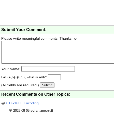
Submit Your Comment:
Please write meaningful comments. Thanks! ☺
Your Name:
Let (a,b)=(6,9), what is a×b?
(All fields are required.)
Submit
Recent Comments on Other Topics:
@
UTF-16LE Encoding
💬 2026-08-05
pula
: amoozuff