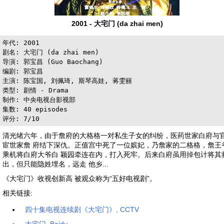
2001 - 大宅门 (da zhai men)
年代: 2001

剧名: 大宅门 (da zhai men)

导演: 郭宝昌 (Guo Baochang)

编剧: 郭宝昌

主演: 陈宝国, 刘佩琦, 斯琴高娃, 蒋雯丽

类型: 剧情 - Drama

制作: 中央电视台影视部

集数: 40 episodes

清光绪六年，由于詹府的大格格一对私生子女的纠纷，医药世家白府与
宦世家詹 府结下深仇。正值宫中死了一位嫔妃，乃詹家的二格格，詹王
乘机将白府大爷白 颖园牵连在内，打入死牢。后来白府虽用掉包计将其
出，但只能隐姓埋名，远走 他乡...
《大宅门》收视创新高 被观众称为“五好电视剧”。
相关链接:
四十集电视连续剧《大宅门》, CCTV