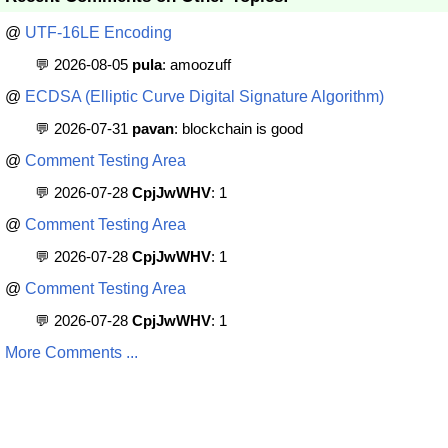
@
UTF-16LE Encoding
💬 2026-08-05
pula
: amoozuff
@
ECDSA (Elliptic Curve Digital Signature Algorithm)
💬 2026-07-31
pavan
: blockchain is good
@
Comment Testing Area
💬 2026-07-28
CpjJwWHV
: 1
@
Comment Testing Area
💬 2026-07-28
CpjJwWHV
: 1
@
Comment Testing Area
💬 2026-07-28
CpjJwWHV
: 1
More Comments ...