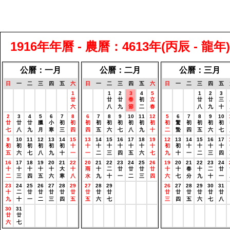
1916年年曆 - 農曆：4613年(丙辰 - 龍年)
公曆：一月
公曆：二月
公曆：三月
日
一
二
三
四
五
六
日
一
二
三
四
五
六
日
一
二
三
四
五
0
0
0
0
0
0
1
0
0
1
2
3
4
5
0
0
0
1
2
3
農
農
農
農
農
農
廿
農
農
廿
廿
春
初
立
農
農
農
廿
廿
三
曆
曆
曆
曆
曆
曆
六
曆
曆
八
九
節
二
春
曆
曆
曆
八
九
十
2
3
4
5
6
7
8
6
7
8
9
10
11
12
5
6
7
8
9
10
廿
廿
廿
臘
小
初
初
初
初
初
初
初
初
初
初
驚
初
初
初
初
七
八
九
月
寒
三
四
四
五
六
七
八
九
十
二
蟄
四
五
六
七
9
10
11
12
13
14
15
13
14
15
16
17
18
19
12
13
14
15
16
17
初
初
初
初
初
初
十
十
十
十
十
十
十
十
初
初
十
十
十
十
五
六
七
八
九
十
一
一
二
三
四
五
六
七
九
十
一
二
三
四
16
17
18
19
20
21
22
20
21
22
23
24
25
26
19
20
21
22
23
24
十
十
十
十
十
大
十
雨
十
二
廿
廿
廿
廿
十
十
春
十
二
廿
二
三
四
五
六
寒
八
水
九
十
一
二
三
四
六
七
分
九
十
一
23
24
25
26
27
28
29
27
28
29
0
0
0
0
26
27
28
29
30
31
十
二
廿
廿
廿
廿
廿
廿
廿
廿
農
農
農
農
廿
廿
廿
廿
廿
廿
九
十
一
二
三
四
五
五
六
七
曆
曆
曆
曆
三
四
五
六
七
八
30
31
0
0
0
0
0
0
0
0
0
0
0
0
0
0
0
0
0
0
廿
廿
農
農
農
農
農
農
農
農
農
農
農
農
農
農
農
農
農
農
六
七
曆
曆
曆
曆
曆
曆
曆
曆
曆
曆
曆
曆
曆
曆
曆
曆
曆
曆