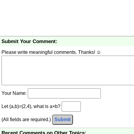
Submit Your Comment:
Please write meaningful comments. Thanks! ☺
Your Name:
Let (a,b)=(2,4), what is a×b?
(All fields are required.)
Submit
Recent Comments on Other Topics: