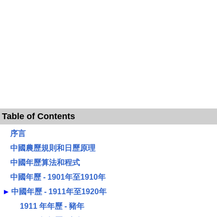
Table of Contents
序言
中國農歷規則和日歷原理
中國年歷算法和程式
中國年歷 - 1901年至1910年
►
中國年歷 - 1911年至1920年
1911 年年歷 - 豬年