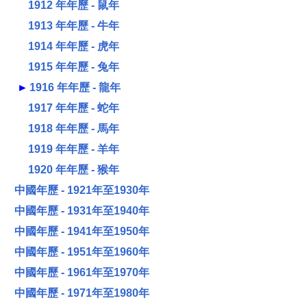
1912 年年歷 - 鼠年
1913 年年歷 - 牛年
1914 年年歷 - 虎年
1915 年年歷 - 兔年
►
1916 年年歷 - 龍年
1917 年年歷 - 蛇年
1918 年年歷 - 馬年
1919 年年歷 - 羊年
1920 年年歷 - 猴年
中國年歷 - 1921年至1930年
中國年歷 - 1931年至1940年
中國年歷 - 1941年至1950年
中國年歷 - 1951年至1960年
中國年歷 - 1961年至1970年
中國年歷 - 1971年至1980年